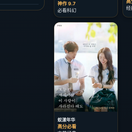
高
神作 9.7
经
必看科幻
蚁漾年华
高分必看