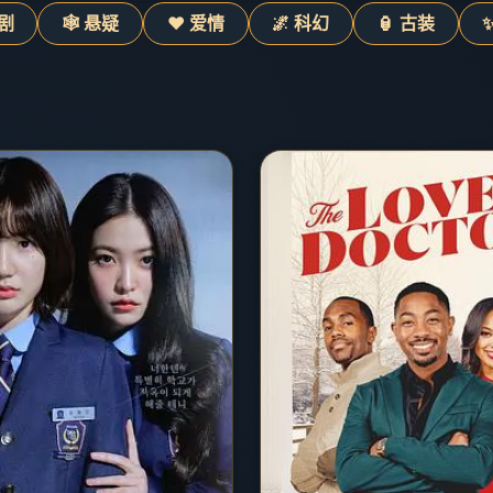
喜剧
🕸️ 悬疑
❤️ 爱情
🌌 科幻
🏮 古装