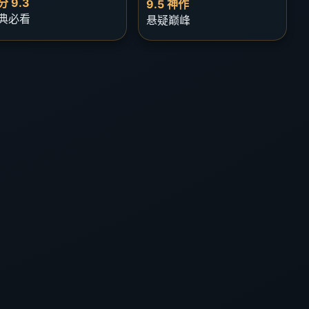
分 9.3
9.5 神作
典必看
悬疑巅峰