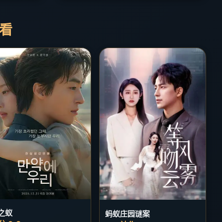
必看
之蚁
蚂蚁庄园谜案