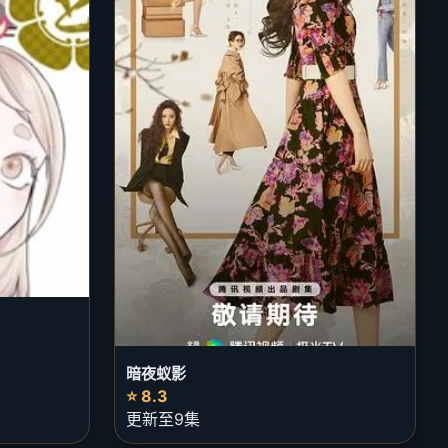
暗夜蚁影
⭐ 8.3
更新至9集