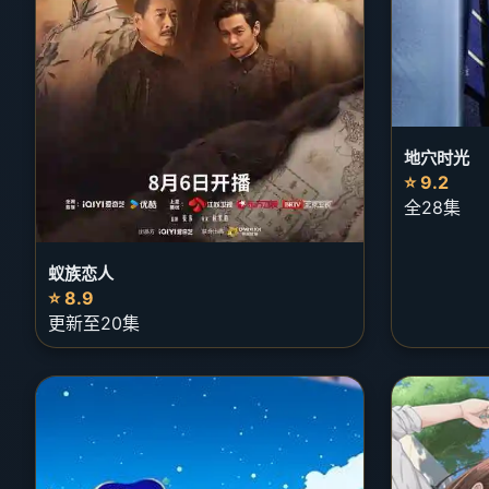
地穴时光
⭐ 9.2
全28集
蚁族恋人
⭐ 8.9
更新至20集