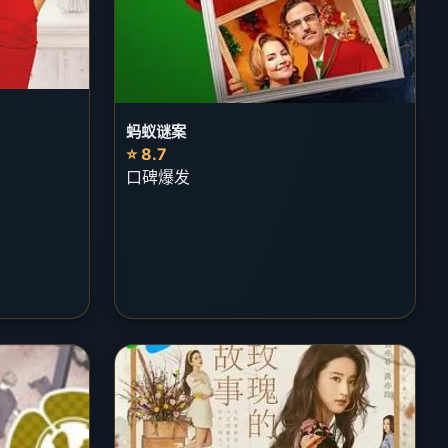
蚂蚁谜案
⭐ 8.7
口碑爆发