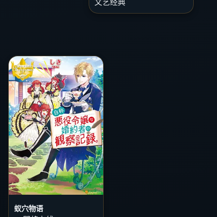
文艺经典
蚁穴物语