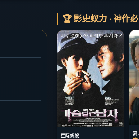
🏆 影史蚁力 · 神作
夏
星际蚂蚁