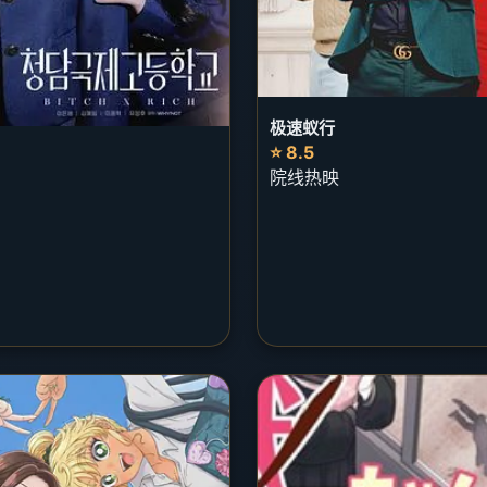
极速蚁行
⭐ 8.5
院线热映