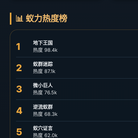
📊 蚁力热度榜
地下王国
1
热度 98.4k
蚁群迷踪
2
热度 87.1k
微小巨人
3
热度 76.5k
逆流蚁群
4
热度 68.3k
蚁穴证言
5
热度 62.0k