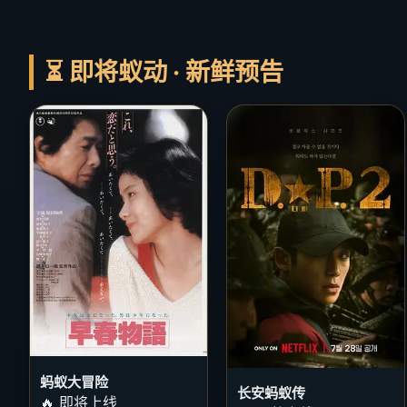
⏳ 即将蚁动 · 新鲜预告
蚂蚁大冒险
长安蚂蚁传
🔥 即将上线