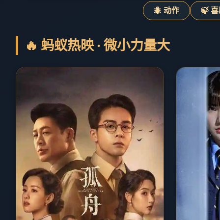
🐜 动作
🍃 
🔥 蚂蚁热映 · 微小力量大