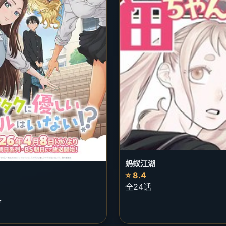
蚂蚁江湖
⭐ 8.4
全24话
集