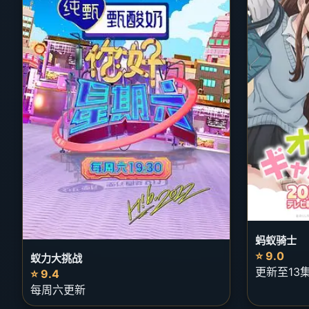
蚂蚁骑士
⭐ 9.0
蚁力大挑战
更新至13
⭐ 9.4
每周六更新